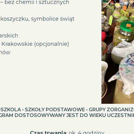
 – bez chemii i sztucznych
koszyczku, symbolice świąt
arskich
 Krakowskie (opcjonalnie)
unów
DSZKOLA • SZKOŁY PODSTAWOWE • GRUPY ZORGAN
GRAM DOSTOSOWYWANY JEST DO WIEKU UCZESTNI
Czas trwania
: ok. 4 godziny