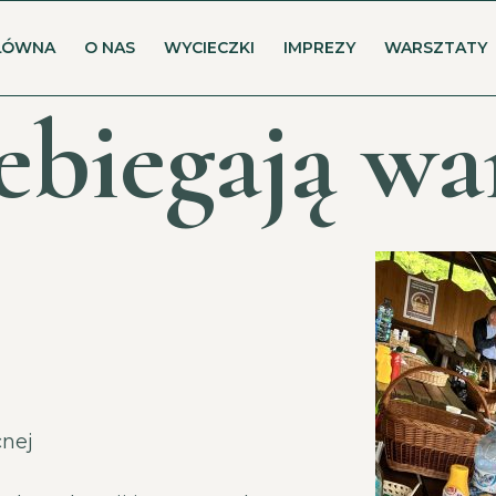
ŁÓWNA
O NAS
WYCIECZKI
IMPREZY
WARSZTATY
ebiegają wa
cnej